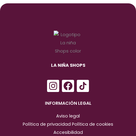
LA NIÑA SHOPS
I
F
n
a
s
c
INFORMACIÓN LEGAL
t
e
Aviso legal
a
b
Política de privacidad
Política de cookies
g
o
Accesibilidad