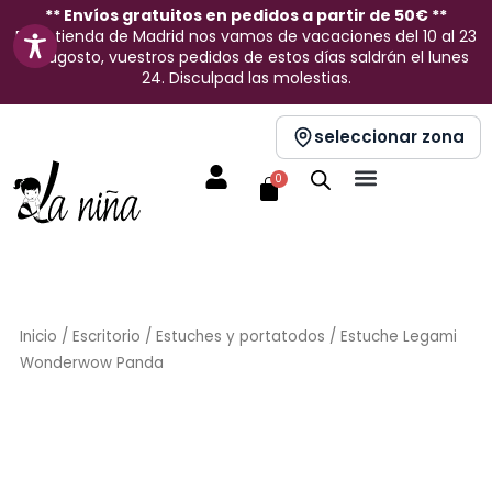
Ir
** Envíos gratuitos en pedidos a partir de 50€ **
En la tienda de Madrid nos vamos de vacaciones del 10 al 23
al
de agosto, vuestros pedidos de estos días saldrán el lunes
contenido
24. Disculpad las molestias.
seleccionar zona
Carrito
0
Inicio
/
Escritorio
/
Estuches y portatodos
/ Estuche Legami
Wonderwow Panda
Sin stock