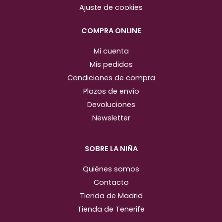
r
o
Ajuste de cookies
a
k
m
COMPRA ONLINE
Mi cuenta
Mis pedidos
Condiciones de compra
Plazos de envío
Devoluciones
Newsletter
SOBRE LA NIÑA
Quiénes somos
Contacto
Tienda de Madrid
Tienda de Tenerife