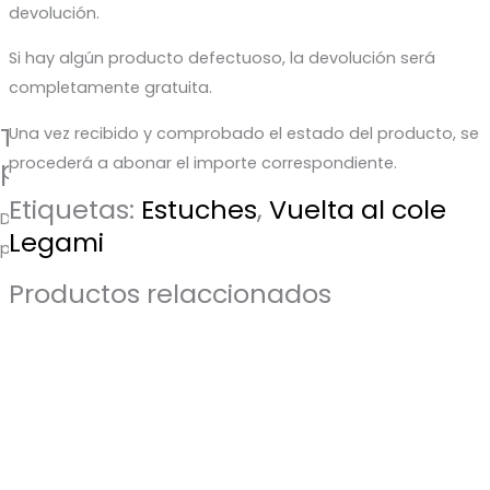
devolución.
Si hay algún producto defectuoso, la devolución será
completamente gratuita.
Te regalamos un 5% de descuento
Una vez recibido y comprobado el estado del producto, se
para tu próxima compra
procederá a abonar el importe correspondiente.
Etiquetas:
Estuches
,
Vuelta al cole
Déjanos tu correo y te enviaremos el código de descuento
Legami
para que puedas aprovecharlo en tu próximo pedido.
Productos relaccionados