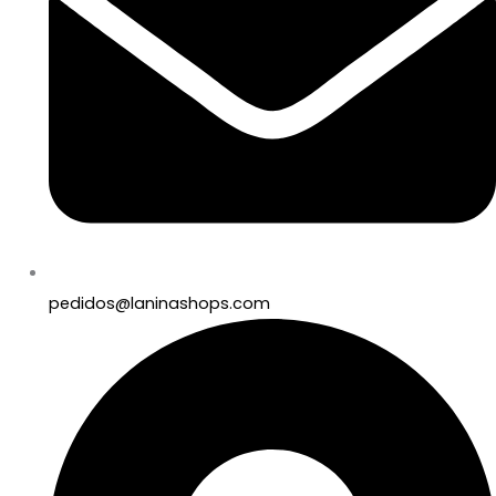
pedidos@laninashops.com