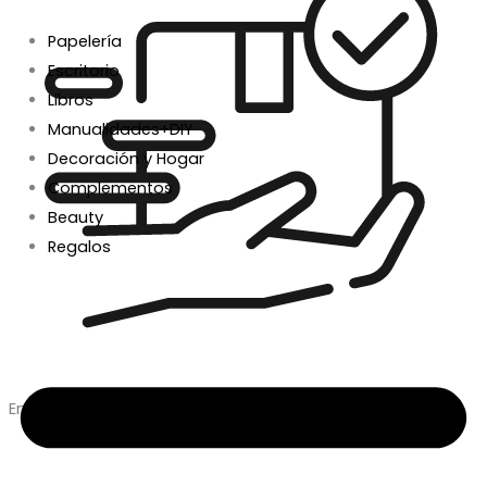
Papelería
Escritorio
Libros
Manualidades+DIY
Decoración y Hogar
Complementos
Beauty
Regalos
Envío en 24/48h