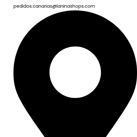
pedidos.canarias@laninashops.com