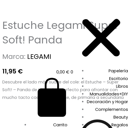
Estuche Legami Super
Soft! Panda
Marca:
LEGAMI
11,95
€
Papelería
0,00
€
0
Escritorio
Descubre el lado más suave del cole: el Estuche – Super
Libros
Soft! – Panda de Legami es perfecto para afrontar con
Manualidades+DIY
mucho tacto cada día de clase, de primaria a secundaria
Decoración y Hogar
Complementos
Beauty
Carrito
Regalos