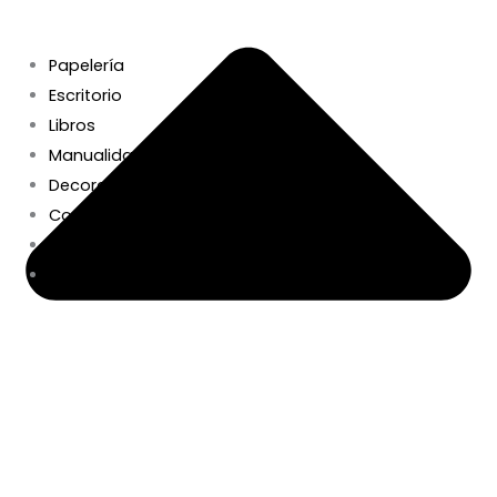
Papelería
Escritorio
Libros
Manualidades+DIY
Decoración y Hogar
Complementos
Beauty
Regalos