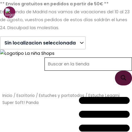
Ir
** Envíos gratuitos en pedidos a partir de 50€ **
al
En la tienda de Madrid nos vamos de vacaciones del 10 al 23
contenido
de agosto, vuestros pedidos de estos días saldrán el lunes
24. Disculpad las molestias.
Búsqueda
Búsqueda
de
de
productos
productos
Inicio
/
Escritorio
/
Estuches y portatodos
/ Estuche Legami
Super Soft! Panda
Sin stock