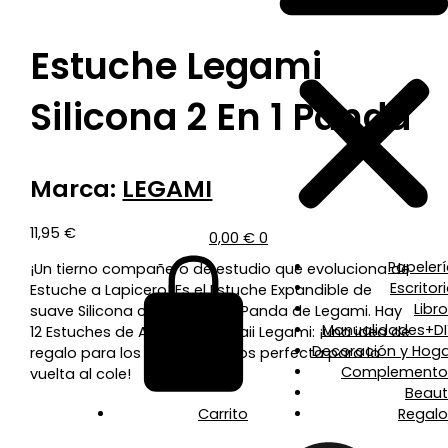
Estuche Legami
Silicona 2 En 1 Panda
Marca:
LEGAMI
11,95
€
0,00
€
0
Papeler
¡Un tierno compañero de estudio que evoluciona de
Escritor
Estuche a Lapicero! Es el Estuche Expandible de
Libr
suave Silicona con temática Panda de Legami. Hay
Manualidades+DI
12 Estuches de Animales Kawaii Legami: ¡una idea de
Decoración y Hoga
regalo para los más pequeños perfecta para la
Complemento
vuelta al cole!
Beaut
Carrito
Regalo