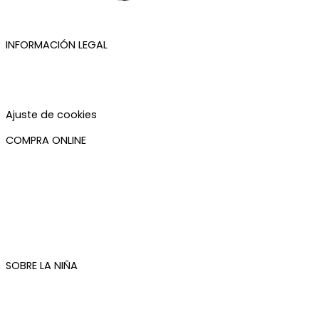
INFORMACIÓN LEGAL
Aviso legal
Política de privacidad
Política de cookies
Accesibilidad
Ajuste de cookies
COMPRA ONLINE
Mi cuenta
Mis pedidos
Condiciones de compra
Plazos de envío
Devoluciones
Newsletter
SOBRE LA NIÑA
Quiénes somos
Contacto