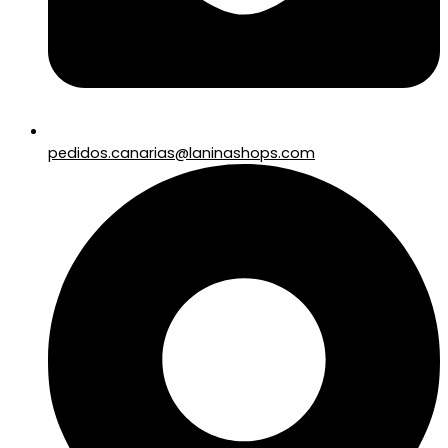
pedidos.canarias@laninashops.com