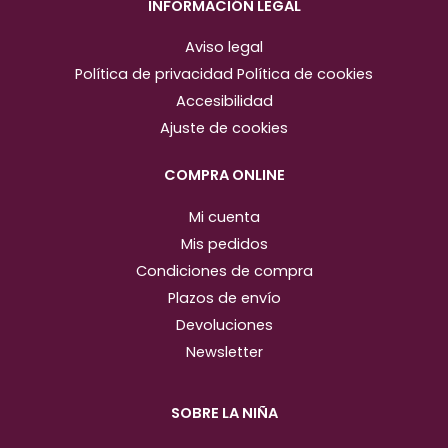
s
c
INFORMACIÓN LEGAL
t
e
Aviso legal
a
b
Política de privacidad
Política de cookies
g
o
Accesibilidad
r
o
Ajuste de cookies
a
k
m
COMPRA ONLINE
Mi cuenta
Mis pedidos
Condiciones de compra
Plazos de envío
Devoluciones
Newsletter
SOBRE LA NIÑA