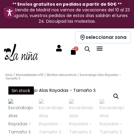
Ir
** Envíos gratuitos en pedidos a partir de 50€ **
En la tienda de Madrid nos vamos de vacaciones del 10 al 23
al
de agosto, vuestros pedidos de estos días saldrán el lunes
contenido
24. Disculpad las molestias.
seleccionar zona
Carrito
0
Inicio
/
Manualidades+DIY
/
Bichitos decorativos
/ Escarabajo Alas Rayadas –
Tamaño S
Sin stock