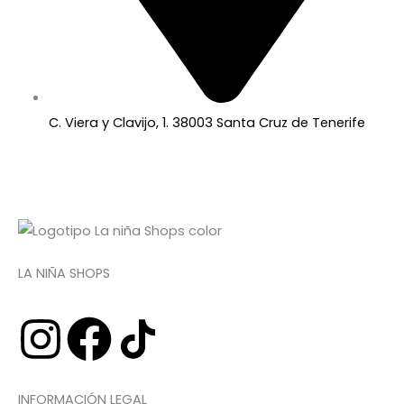
C. Viera y Clavijo, 1. 38003 Santa Cruz de Tenerife
LA NIÑA SHOPS
I
F
n
a
INFORMACIÓN LEGAL