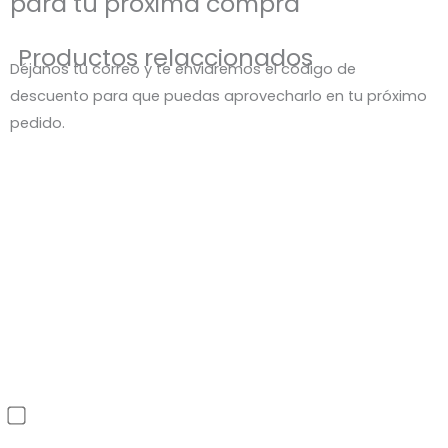
para tu próxima compra
Productos relaccionados
Déjanos tu correo y te enviaremos el código de
descuento para que puedas aprovecharlo en tu próximo
pedido.
He leído y acepto la política de privacidad