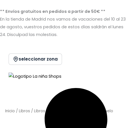
Ir
al
** Envíos gratuitos en pedidos a partir de 50€ **
contenido
En la tienda de Madrid nos vamos de vacaciones del 10 al 23
de agosto, vuestros pedidos de estos días saldrán el lunes
24. Disculpad las molestias.
seleccionar zona
Inicio
/
Libros
/
Libros ilustrados
/ El Periódico Del Abuelo