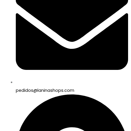
pedidos@laninashops.com