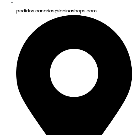
pedidos.canarias@laninashops.com