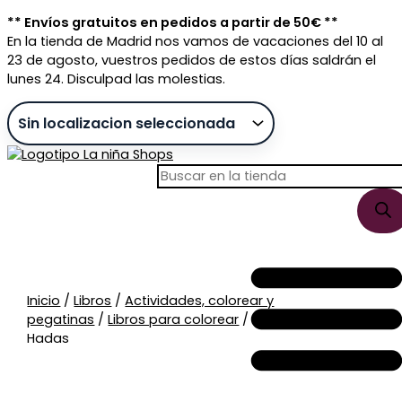
Ir
** Envíos gratuitos en pedidos a partir de 50€ **
al
En la tienda de Madrid nos vamos de vacaciones del 10 al
contenido
23 de agosto, vuestros pedidos de estos días saldrán el
lunes 24. Disculpad las molestias.
Búsqueda
Búsqueda
de
de
productos
productos
Sin stock
Inicio
/
Libros
/
Actividades, colorear y
pegatinas
/
Libros para colorear
/ El Bosque De Las
Hadas