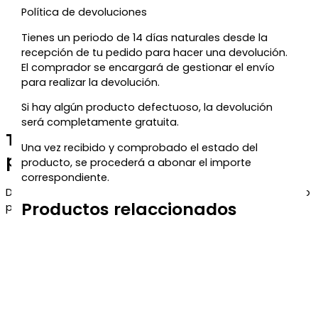
Política de devoluciones
Tienes un periodo de 14 días naturales desde la
recepción de tu pedido para hacer una devolución.
El comprador se encargará de gestionar el envío
para realizar la devolución.
Si hay algún producto defectuoso, la devolución
será completamente gratuita.
Te regalamos un 5% de descuento
Una vez recibido y comprobado el estado del
para tu próxima compra
producto, se procederá a abonar el importe
correspondiente.
Déjanos tu correo y te enviaremos el código de descuento
Productos relaccionados
para que puedas aprovecharlo en tu próximo pedido.