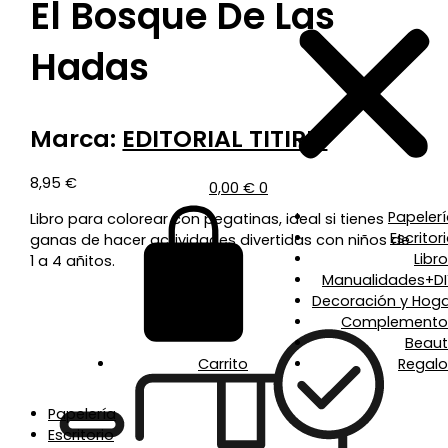
El Bosque De Las
Hadas
Marca:
EDITORIAL TITIRIS
8,95
€
0,00
€
0
Papeler
Libro para colorear con pegatinas, ideal si tienes
Escritor
ganas de hacer actividades divertidas con niños de
Libr
1 a 4 añitos.
Manualidades+DI
Decoración y Hoga
Complemento
Beaut
Carrito
Regalo
Papelería
Escritorio