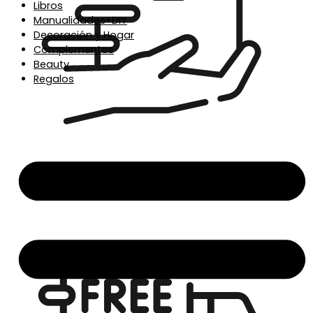
Libros
Manualidades+DIY
Decoración y Hogar
Complementos
Beauty
Regalos
Envío en 24/48h