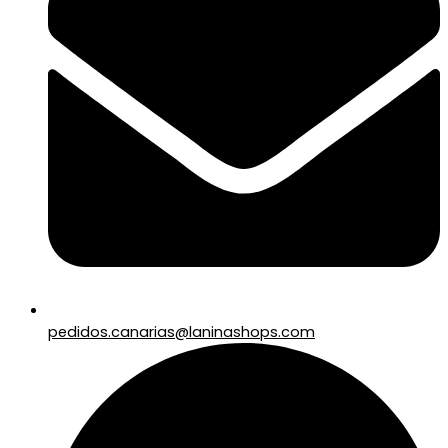
pedidos.canarias@laninashops.com