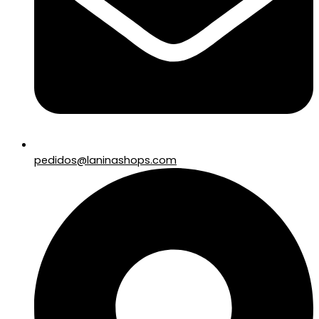
pedidos@laninashops.com