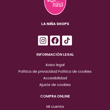
LA NIÑA SHOPS
I
F
n
a
s
c
INFORMACIÓN LEGAL
t
e
Aviso legal
a
b
Política de privacidad
Política de cookies
g
o
Accesibilidad
r
o
Ajuste de cookies
a
k
m
COMPRA ONLINE
Mi cuenta