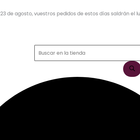
23 de agosto, vuestros pedidos de estos días saldrán el lu
Búsqueda
de
productos
o Grl Pwr