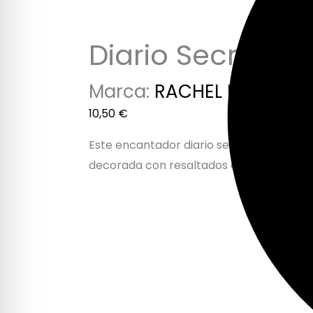
Diario Secreto G
Marca:
RACHEL ELLEN
10,50
€
Este encantador diario secreto con un di
decorada con resaltados de flitter, pági