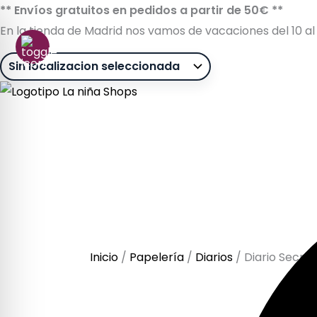
Ir
** Envíos gratuitos en pedidos a partir de 50€ **
al
En la tienda de Madrid nos vamos de vacaciones del 10 al 
contenido
Búsqueda
de
productos
Sin stock
Inicio
/
Papelería
/
Diarios
/ Diario Secret