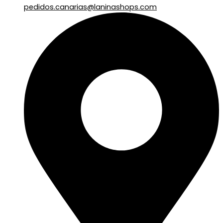
pedidos.canarias@laninashops.com