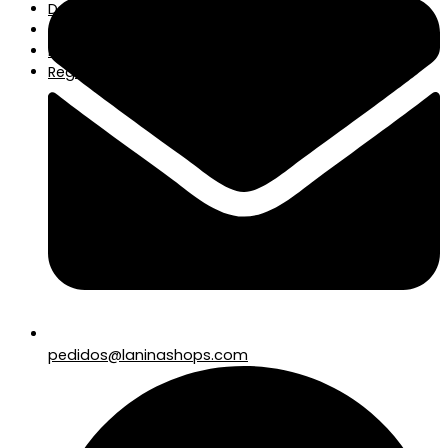
Decoración y Hogar
Complementos
Beauty
Regalos
pedidos@laninashops.com