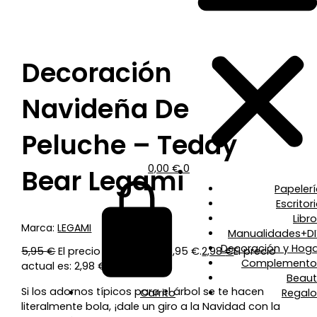
Decoración
Navideña De
Peluche – Teddy
0,00
€
0
Bear Legami
Papeler
Escritor
Libr
Marca:
LEGAMI
Manualidades+DI
Decoración y Hoga
5,95
€
El precio original era: 5,95 €.
2,98
€
El precio
Complemento
actual es: 2,98 €.
Beaut
Si los adornos típicos para el árbol se te hacen
Carrito
Regalo
literalmente bola, ¡dale un giro a la Navidad con la