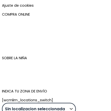
Accesibilidad
Ajuste de cookies
COMPRA ONLINE
Mi cuenta
Mis pedidos
Condiciones de compra
Plazos de envío
Devoluciones
Newsletter
SOBRE LA NIÑA
Quiénes somos
Contacto
Tienda de Madrid
Tienda de Tenerife
INDICA TU ZONA DE ENVÍO
[wcmlim_locations_switch]