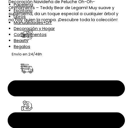
Decoración Navideña de Peluche Oh-Oh-
Papelería
Ohrnaments – Teddy Bear de Legami! Muy suave y
Escritorio
supertierna, da un toque especial a cualquier árbol y
Libros
no hay quien la rompa. ¡Descubre toda la colección!
Manualidades+DIY
Decoración y Hogar
Complementos
Beauty
Regalos
Envío en 24/48h
Envío gratis a
partir de 50€
Pago seguro