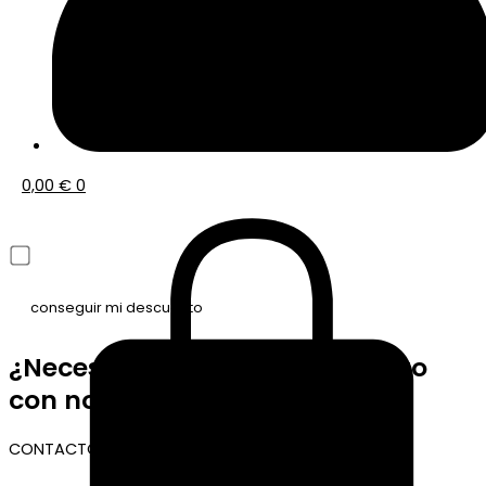
0,00
€
0
He leído y acepto la política de privacidad
¿Necesitas ponerte en contacto
con nosotros?
CONTACTO TIENDA ONLINE