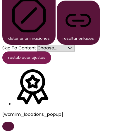
detener animaciones
resaltar enlaces
Skip To Content
restablecer ajustes
[wcmlim_locations_popup]