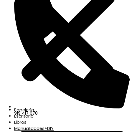
Papelería
919 417 678
Escritorio
Libros
Manualidades+DIY