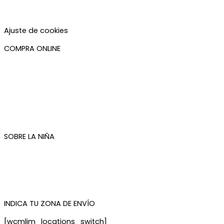
Política de privacidad
Política de cookies
Accesibilidad
Ajuste de cookies
COMPRA ONLINE
Mi cuenta
Mis pedidos
Condiciones de compra
Plazos de envío
Devoluciones
Newsletter
SOBRE LA NIÑA
Quiénes somos
Contacto
Tienda de Madrid
Tienda de Tenerife
INDICA TU ZONA DE ENVÍO
[wcmlim_locations_switch]