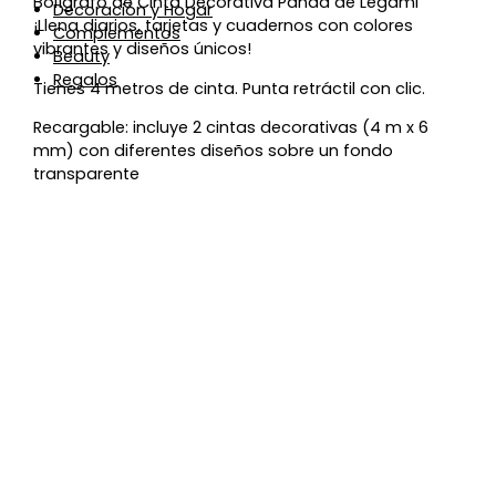
Bolígrafo de Cinta Decorativa Panda de Legami
Decoración y Hogar
¡Llena diarios, tarjetas y cuadernos con colores
Complementos
vibrantes y diseños únicos!
Beauty
Regalos
Tienes 4 metros de cinta. Punta retráctil con clic.
Recargable: incluye 2 cintas decorativas (4 m x 6
mm) con diferentes diseños sobre un fondo
transparente