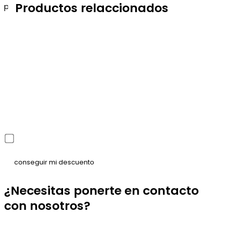
Productos relaccionados
para que puedas aprovecharlo en tu próximo pedido.
He leído y acepto la política de privacidad
¿Necesitas ponerte en contacto
con nosotros?