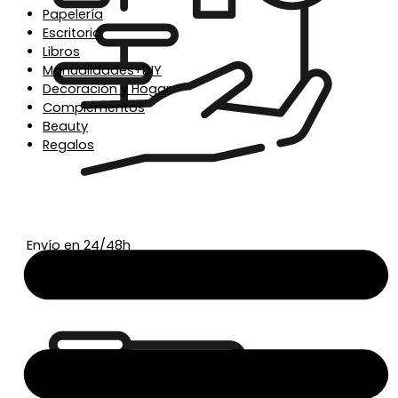
Papelería
Escritorio
Libros
Manualidades+DIY
Decoración y Hogar
Complementos
Beauty
Regalos
Envío en 24/48h