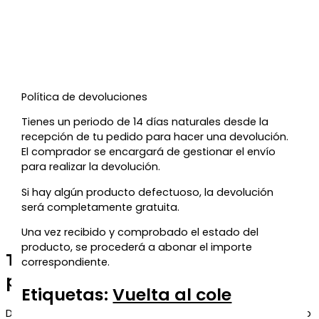
Política de devoluciones
Tienes un periodo de 14 días naturales desde la
recepción de tu pedido para hacer una devolución.
El comprador se encargará de gestionar el envío
para realizar la devolución.
Si hay algún producto defectuoso, la devolución
será completamente gratuita.
Una vez recibido y comprobado el estado del
producto, se procederá a abonar el importe
Te regalamos un 5% de descuento
correspondiente.
para tu próxima compra
Etiquetas:
Vuelta al cole
Déjanos tu correo y te enviaremos el código de descuento