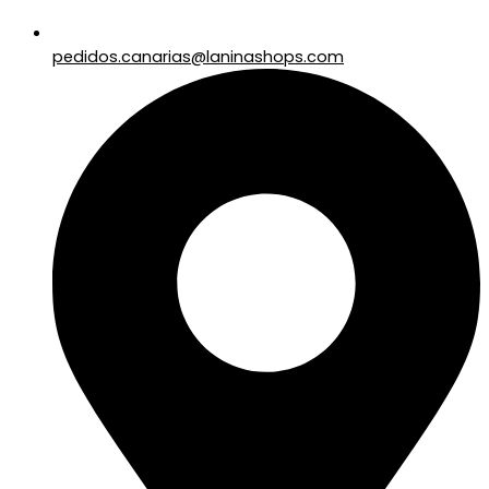
pedidos.canarias@laninashops.com