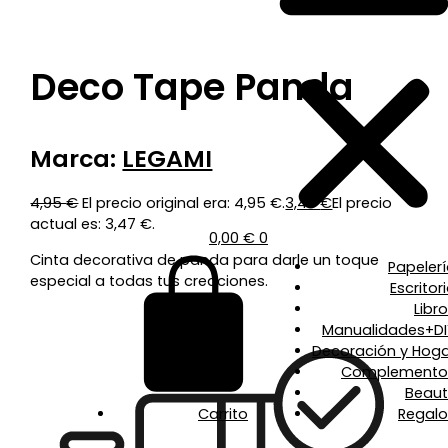
Deco Tape Panda
Marca:
LEGAMI
4,95
€
El precio original era: 4,95 €.
3,47
€
El precio
actual es: 3,47 €.
0,00
€
0
Cinta decorativa de panda para darle un toque
Papeler
especial a todas tus creaciones.
Escritor
Libr
Manualidades+DI
Decoración y Hoga
Complemento
Beaut
Carrito
Regalo