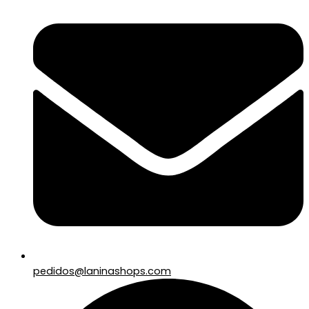
pedidos@laninashops.com