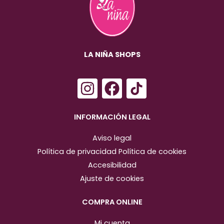
LA NIÑA SHOPS
I
F
n
a
s
c
INFORMACIÓN LEGAL
t
e
Aviso legal
a
b
Política de privacidad
Política de cookies
g
o
Accesibilidad
r
o
Ajuste de cookies
a
k
m
COMPRA ONLINE
Mi cuenta