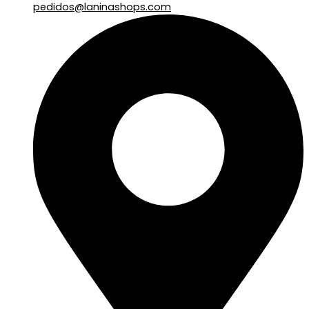
pedidos@laninashops.com