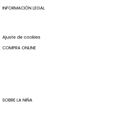
INFORMACIÓN LEGAL
Aviso legal
Política de privacidad
Política de cookies
Accesibilidad
Ajuste de cookies
COMPRA ONLINE
Mi cuenta
Mis pedidos
Condiciones de compra
Plazos de envío
Devoluciones
Newsletter
SOBRE LA NIÑA
Quiénes somos
Contacto
Tienda de Madrid
Tienda de Tenerife