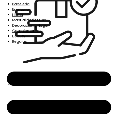
Papelería
Escritorio
Libros
Manualidades+DIY
Decoración y Hogar
Complementos
Beauty
Regalos
Envío en 24/48h