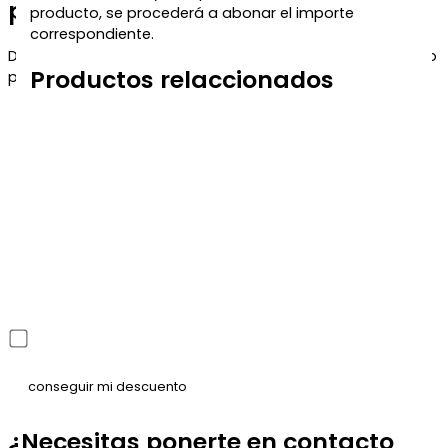
para tu próxima compra
producto, se procederá a abonar el importe
correspondiente.
Déjanos tu correo y te enviaremos el código de descuento
Productos relaccionados
para que puedas aprovecharlo en tu próximo pedido.
He leído y acepto la política de privacidad
¿Necesitas ponerte en contacto