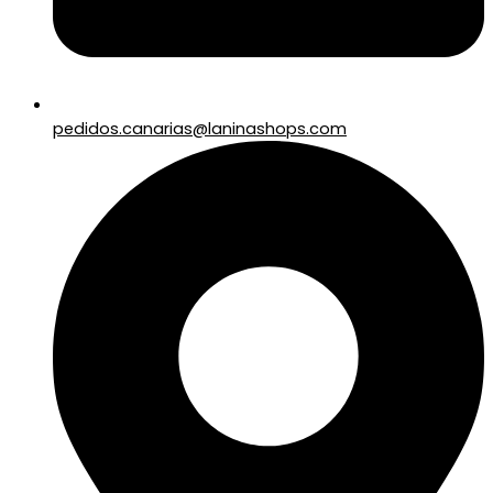
pedidos.canarias@laninashops.com