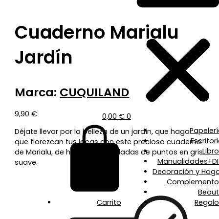
Cuaderno Marialu
Jardín
Marca:
CUQUILAND
9,90
€
0,00
€
0
Papeler
Déjate llevar por la belleza de un jardín, que haga
Escritor
que florezcan tus ideas con este precioso cuaderno
Libr
de Marialu, de hojas cuadriculadas de puntos en gris
Manualidades+DI
suave.
Decoración y Hoga
Complemento
Beaut
Carrito
Regalo