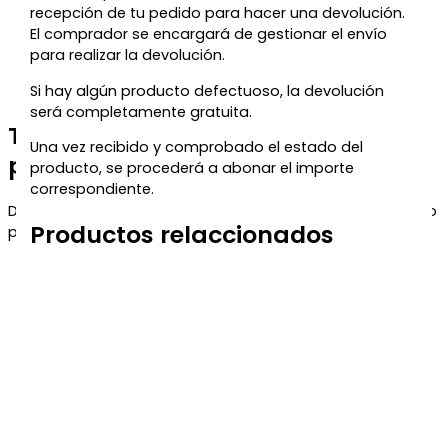
recepción de tu pedido para hacer una devolución.
El comprador se encargará de gestionar el envío
para realizar la devolución.
Si hay algún producto defectuoso, la devolución
será completamente gratuita.
Te regalamos un 5% de descuento
Una vez recibido y comprobado el estado del
para tu próxima compra
producto, se procederá a abonar el importe
correspondiente.
Déjanos tu correo y te enviaremos el código de descuento
Productos relaccionados
para que puedas aprovecharlo en tu próximo pedido.