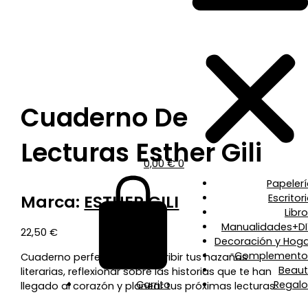
Cuaderno De
Lecturas Esther Gili
0,00
€
0
Papeler
Marca:
ESTHER GILI
Escritor
Libr
Manualidades+DI
22,50
€
Decoración y Hoga
Complemento
Cuaderno perfecto para escribir tus hazañas
Beaut
literarias, reflexionar sobre las historias que te han
Carrito
Regalo
llegado al corazón y planear tus próximas lecturas.