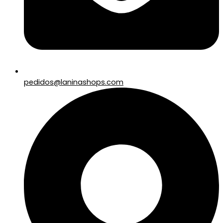
pedidos@laninashops.com