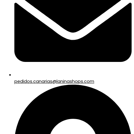
pedidos.canarias@laninashops.com