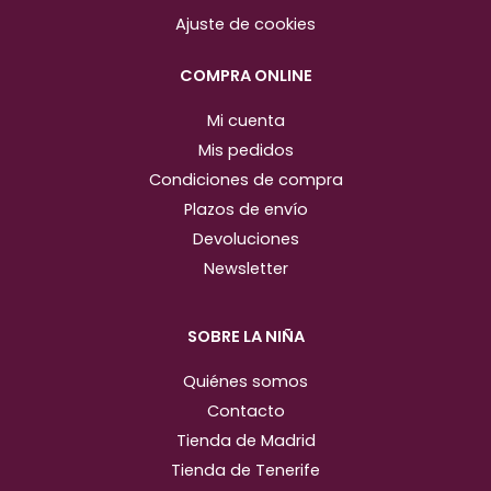
r
o
Ajuste de cookies
a
k
m
COMPRA ONLINE
Mi cuenta
Mis pedidos
Condiciones de compra
Plazos de envío
Devoluciones
Newsletter
SOBRE LA NIÑA
Quiénes somos
Contacto
Tienda de Madrid
Tienda de Tenerife