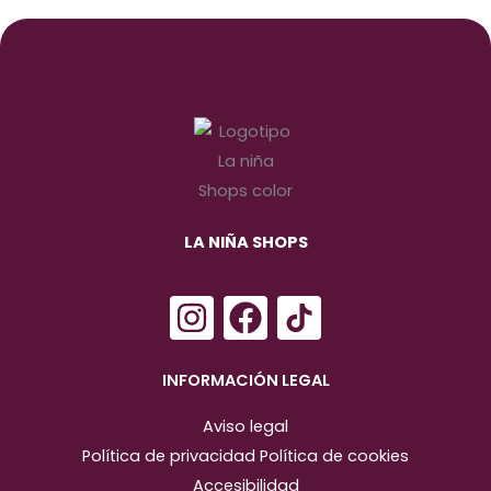
LA NIÑA SHOPS
I
F
n
a
s
c
INFORMACIÓN LEGAL
t
e
Aviso legal
a
b
Política de privacidad
Política de cookies
g
o
Accesibilidad