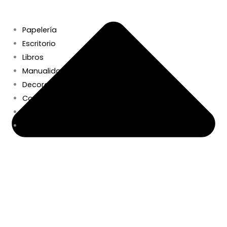
Papelería
Escritorio
Libros
Manualidades+DIY
Decoración y Hogar
Complementos
Beauty
Regalos