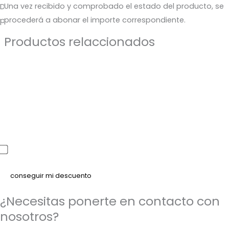
Una vez recibido y comprobado el estado del producto, se
Déjanos tu correo y te enviaremos el código de descuento
procederá a abonar el importe correspondiente.
para que puedas aprovecharlo en tu próximo pedido.
Productos relaccionados
He leído y acepto la política de privacidad
¿Necesitas ponerte en contacto con
nosotros?