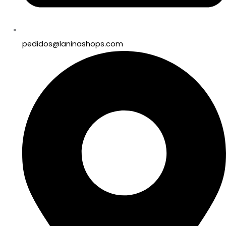
pedidos@laninashops.com