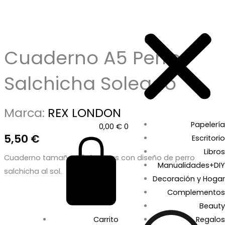
Cuaderno A5 Perro
Salchicha Soleado
Marca:
REX LONDON
Papelería
0,00
€
0
5,50
€
Escritorio
Libros
Cuaderno tamaño A5 de rayas con diseño de perro
Manualidades+DIY
salchicha al sol.
Decoración y Hogar
Complementos
Beauty
Carrito
Regalos