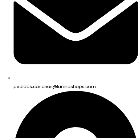
pedidos.canarias@laninashops.com