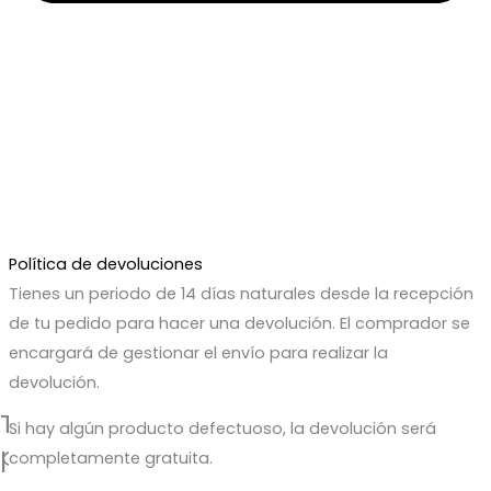
Política de devoluciones
Tienes un periodo de 14 días naturales desde la recepción
de tu pedido para hacer una devolución. El comprador se
encargará de gestionar el envío para realizar la
devolución.
Te regalamos un 5% de descuento
Si hay algún producto defectuoso, la devolución será
para tu próxima compra
completamente gratuita.