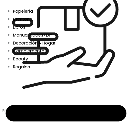
Papelería
Escritorio
Libros
Manualidades+DIY
Decoración y Hogar
Complementos
Beauty
Regalos
Envío en 24/48h