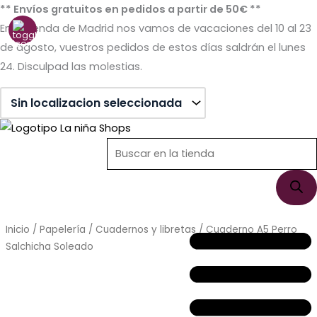
Ir
** Envíos gratuitos en pedidos a partir de 50€ **
al
En la tienda de Madrid nos vamos de vacaciones del 10 al 23
contenido
de agosto, vuestros pedidos de estos días saldrán el lunes
24. Disculpad las molestias.
Búsqueda
Búsqueda
de
de
productos
productos
Inicio
/
Papelería
/
Cuadernos y libretas
/ Cuaderno A5 Perro
Salchicha Soleado
Sin stock