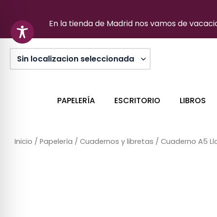
Ir
al
En la tienda de Madrid nos vamos de vacacion
contenido
PAPELERÍA
ESCRITORIO
LIBROS
Inicio
/
Papelería
/
Cuadernos y libretas
/ Cuaderno A5 L
Sin stock