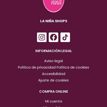
LA NIÑA SHOPS
I
F
n
a
s
c
INFORMACIÓN LEGAL
t
e
Aviso legal
a
b
Política de privacidad
Política de cookies
g
o
Accesibilidad
r
o
Ajuste de cookies
a
k
m
COMPRA ONLINE
Mi cuenta