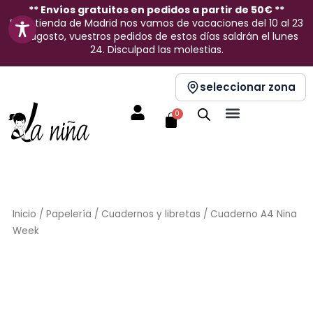
Ir
** Envíos gratuitos en pedidos a partir de 50€ **
En la tienda de Madrid nos vamos de vacaciones del 10 al 23
al
de agosto, vuestros pedidos de estos días saldrán el lunes
contenido
24. Disculpad las molestias.
seleccionar zona
Carrito
0
Inicio
/
Papelería
/
Cuadernos y libretas
/ Cuaderno A4 Nina
Week
Sin stock