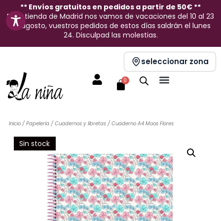
Ir
** Envíos gratuitos en pedidos a partir de 50€ **
En la tienda de Madrid nos vamos de vacaciones del 10 al 23
al
de agosto, vuestros pedidos de estos días saldrán el lunes
contenido
24. Disculpad las molestias.
seleccionar zona
Carrito
0
Inicio
/
Papelería
/
Cuadernos y libretas
/ Cuaderno A4 Moos Flores
Sin stock