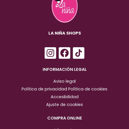
LA NIÑA SHOPS
I
F
n
a
s
c
INFORMACIÓN LEGAL
t
e
Aviso legal
a
b
Política de privacidad
Política de cookies
g
o
Accesibilidad
r
o
Ajuste de cookies
a
k
m
COMPRA ONLINE