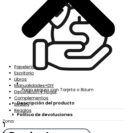
Papelería
Escritorio
Libros
Manualidades+DIY
Pago seguro con Tarjeta o Bizum
Decoración y Hogar
Complementos
Descripción del producto
Beauty
Regalos
Política de devoluciones
Zona
Te regalamos un 5% de descuento