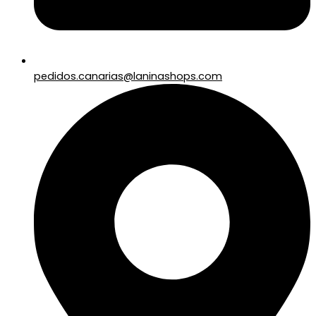
pedidos.canarias@laninashops.com