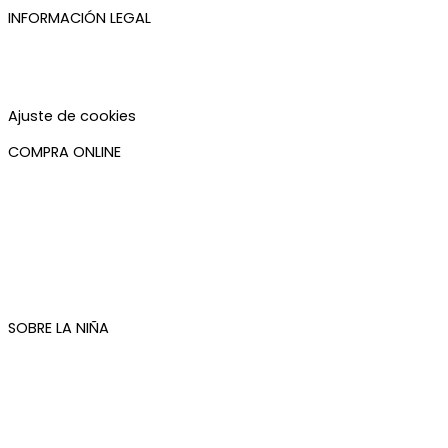
INFORMACIÓN LEGAL
Aviso legal
Política de privacidad
Política de cookies
Accesibilidad
Ajuste de cookies
COMPRA ONLINE
Mi cuenta
Mis pedidos
Condiciones de compra
Plazos de envío
Devoluciones
Newsletter
SOBRE LA NIÑA
Quiénes somos
Contacto
Tienda de Madrid
Tienda de Tenerife