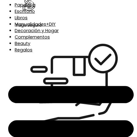
Papelería
Escritorio
Libros
Manualidades+DIY
Pago seguro
Decoración y Hogar
Complementos
Beauty
Regalos