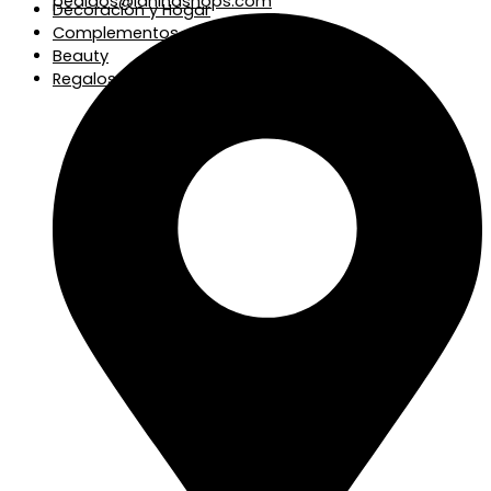
pedidos@laninashops.com
Decoración y Hogar
Complementos
Beauty
Regalos