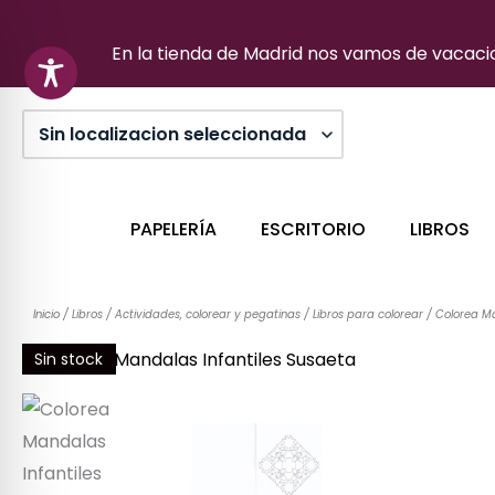
Ir
al
En la tienda de Madrid nos vamos de vacacion
contenido
PAPELERÍA
ESCRITORIO
LIBROS
Inicio
/
Libros
/
Actividades, colorear y pegatinas
/
Libros para colorear
/ Colorea Ma
Sin stock