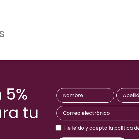
s
n 5%
ra tu
a
He leído y acepto la política d