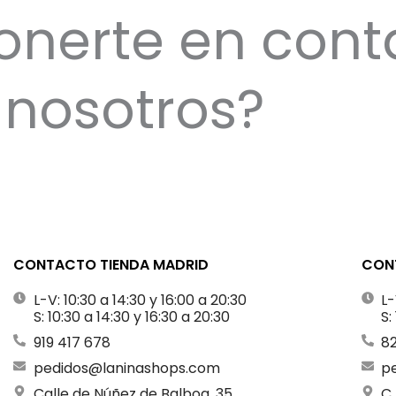
onerte en cont
nosotros?
CONTACTO TIENDA MADRID
CONT
L-V: 10:30 a 14:30 y 16:00 a 20:30
L-
S: 10:30 a 14:30 y 16:30 a 20:30
S:
919 417 678
8
pedidos@laninashops.com
p
Calle de Núñez de Balboa, 35,
C.