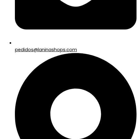
pedidos@laninashops.com