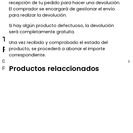
recepción de tu pedido para hacer una devolución.
El comprador se encargará de gestionar el envío
para realizar la devolución.
Si hay algún producto defectuoso, la devolución
será completamente gratuita.
Te regalamos un 5% de descuento
Una vez recibido y comprobado el estado del
para tu próxima compra
producto, se procederá a abonar el importe
correspondiente.
Déjanos tu correo y te enviaremos el código de descuento
Productos relaccionados
para que puedas aprovecharlo en tu próximo pedido.