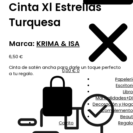
Cinta Xl Estrellas
Turquesa
Marca:
KRIMA & ISA
6,50
€
Cinta de satén ancha para darle un toque perfecto
0,00
€
0
a tu regalo.
Papeler
Escritor
Libr
Manualidades+DI
Decoración y Hoga
Complemento
Beaut
Carrito
Regalo