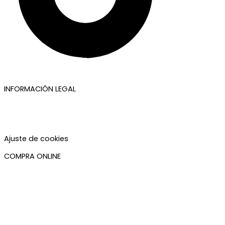
INFORMACIÓN LEGAL
Aviso legal
Política de privacidad
Política de cookies
Accesibilidad
Ajuste de cookies
COMPRA ONLINE
Mi cuenta
Mis pedidos
Condiciones de compra
Plazos de envío
Devoluciones