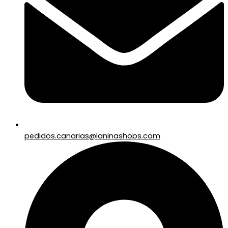
pedidos.canarias@laninashops.com