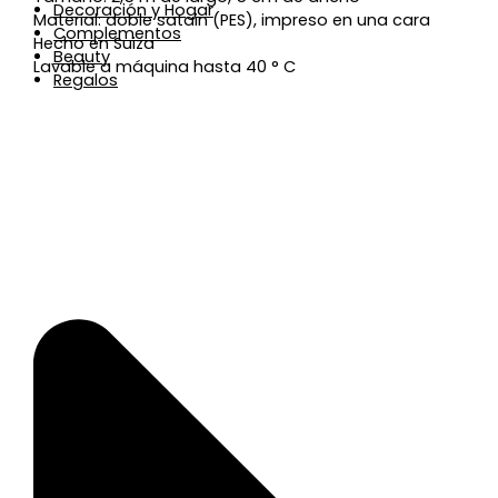
Decoración y Hogar
Material: doble satain (PES), impreso en una cara
Complementos
Hecho en Suiza
Beauty
Lavable a máquina hasta 40 ° C
Regalos