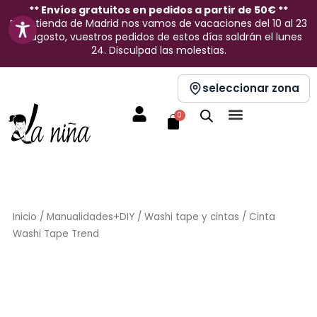
Ir
** Envíos gratuitos en pedidos a partir de 50€ **
En la tienda de Madrid nos vamos de vacaciones del 10 al 23
al
de agosto, vuestros pedidos de estos días saldrán el lunes
contenido
24. Disculpad las molestias.
seleccionar zona
Carrito
0
Inicio
/
Manualidades+DIY
/
Washi tape y cintas
/ Cinta
Washi Tape Trend
Sin stock