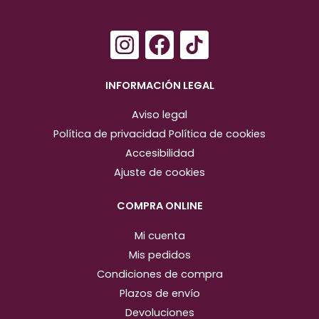
I
F
n
a
s
c
INFORMACIÓN LEGAL
t
e
Aviso legal
a
b
Política de privacidad
Política de cookies
g
o
Accesibilidad
r
o
Ajuste de cookies
a
k
m
COMPRA ONLINE
Mi cuenta
Mis pedidos
Condiciones de compra
Plazos de envío
Devoluciones