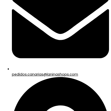
pedidos.canarias@laninashops.com