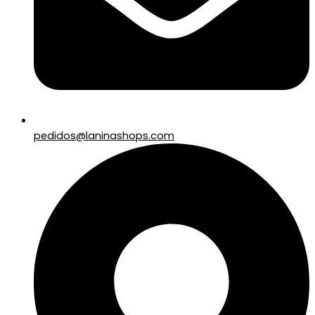
pedidos@laninashops.com