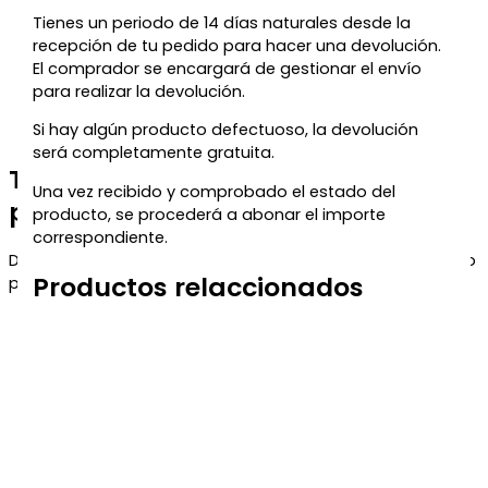
Tienes un periodo de 14 días naturales desde la
recepción de tu pedido para hacer una devolución.
El comprador se encargará de gestionar el envío
para realizar la devolución.
Si hay algún producto defectuoso, la devolución
será completamente gratuita.
Te regalamos un 5% de descuento
Una vez recibido y comprobado el estado del
para tu próxima compra
producto, se procederá a abonar el importe
correspondiente.
Déjanos tu correo y te enviaremos el código de descuento
Productos relaccionados
para que puedas aprovecharlo en tu próximo pedido.