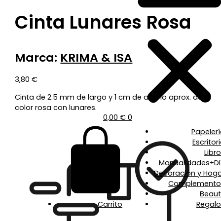
Cinta Lunares Rosa
Marca:
KRIMA & ISA
3,80
€
Cinta de 2.5 mm de largo y 1 cm de ancho aprox. de
color rosa con lunares.
0,00
€
0
Papeler
Escritor
Libr
Manualidades+DI
Decoración y Hoga
Complemento
Beaut
Carrito
Regalo