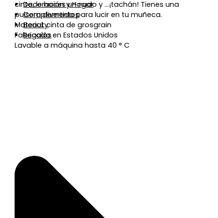
cinta, le haces un nudo y …¡tachán! Tienes una
Decoración y Hogar
pulsera divertida para lucir en tu muñeca.
Complementos
Material: cinta de grosgrain
Beauty
Fabricado en Estados Unidos
Regalos
Lavable a máquina hasta 40 ° C