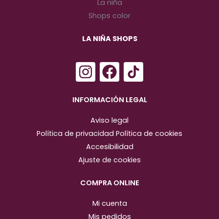
LA NIÑA SHOPS
I
F
n
a
s
c
INFORMACIÓN LEGAL
t
e
Aviso legal
a
b
Política de privacidad
Política de cookies
g
o
Accesibilidad
r
o
Ajuste de cookies
a
k
m
COMPRA ONLINE
Mi cuenta
Mis pedidos