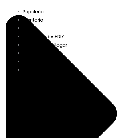
Papelería
Escritorio
Libros
Manualidades+DIY
Decoración y Hogar
Complementos
Beauty
Regalos