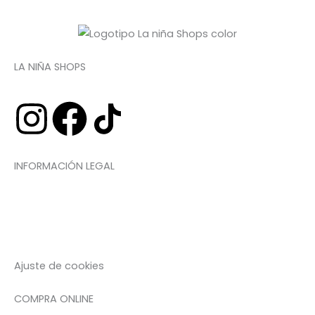
LA NIÑA SHOPS
I
F
n
a
INFORMACIÓN LEGAL
s
c
t
e
Aviso legal
Política de privacidad
Política de cookies
a
b
Accesibilidad
Ajuste de cookies
g
o
COMPRA ONLINE