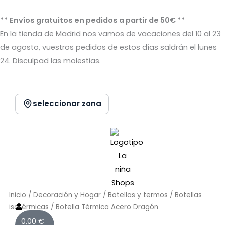
Ir
al
** Envíos gratuitos en pedidos a partir de 50€ **
contenido
En la tienda de Madrid nos vamos de vacaciones del 10 al 23
de agosto, vuestros pedidos de estos días saldrán el lunes
24. Disculpad las molestias.
seleccionar zona
Inicio
/
Decoración y Hogar
/
Botellas y termos
/
Botellas
isotérmicas
/ Botella Térmica Acero Dragón
Carrito
0,00
€