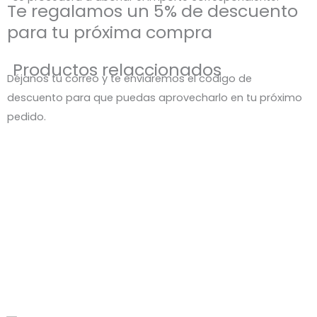
Te regalamos un 5% de descuento
para tu próxima compra
Productos relaccionados
Déjanos tu correo y te enviaremos el código de
descuento para que puedas aprovecharlo en tu próximo
pedido.