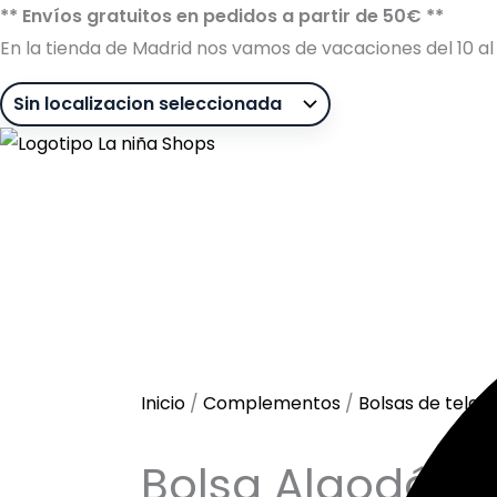
Ir
** Envíos gratuitos en pedidos a partir de 50€ **
al
En la tienda de Madrid nos vamos de vacaciones del 10 al 
contenido
Búsqueda
de
productos
Sin stock
Inicio
/
Complementos
/
Bolsas de tela 
Bolsa Algodón 