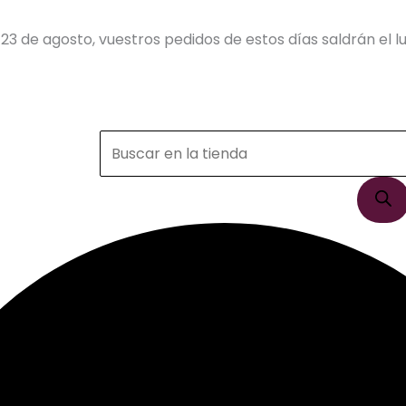
23 de agosto, vuestros pedidos de estos días saldrán el lu
Búsqueda
de
productos
y totebags
/ Bolsa Algodón Orgánica Margaritas
Orgánica Margaritas