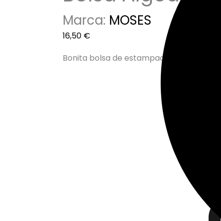
Marca:
MOSES
16,50
€
Bonita bolsa de estampado de margarita