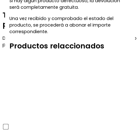
Si hay algún producto defectuoso, la devolución
será completamente gratuita.
Te regalamos un 5% de descuento
Una vez recibido y comprobado el estado del
para tu próxima compra
producto, se procederá a abonar el importe
correspondiente.
Déjanos tu correo y te enviaremos el código de descuento
Productos relaccionados
para que puedas aprovecharlo en tu próximo pedido.
He leído y acepto la política de privacidad