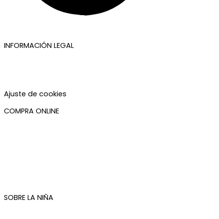
INFORMACIÓN LEGAL
Aviso legal
Política de privacidad
Política de cookies
Accesibilidad
Ajuste de cookies
COMPRA ONLINE
Mi cuenta
Mis pedidos
Condiciones de compra
Plazos de envío
Devoluciones
Newsletter
SOBRE LA NIÑA
Quiénes somos