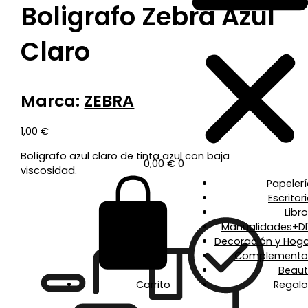
Boligrafo Zebra Azul
Claro
Marca:
ZEBRA
1,00
€
Bolígrafo azul claro de tinta azul con baja
0,00
€
0
viscosidad.
Papeler
Escritor
Libr
Manualidades+DI
Decoración y Hoga
Complemento
Beaut
Carrito
Regalo