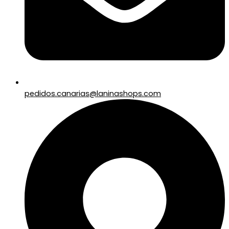
pedidos.canarias@laninashops.com