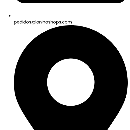
pedidos@laninashops.com