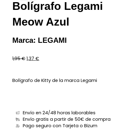
Bolígrafo Legami
Meow Azul
Marca:
LEGAMI
El
El
1,95
€
1,37
€
precio
precio
original
actual
era:
es:
1,95 €.
1,37 €.
Bolígrafo de Kitty de la marca Legami
Envío en 24/48 horas laborables
Envío gratis a partir de 50€ de compra
Pago seguro con Tarjeta o Bizum