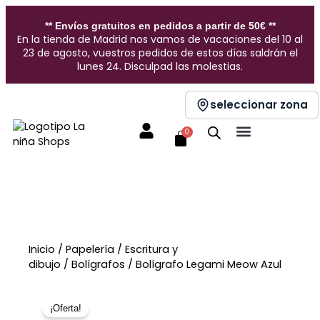
Ir
al
** Envíos gratuitos en pedidos a partir de 50€ **
contenido
En la tienda de Madrid nos vamos de vacaciones del 10 al
23 de agosto, vuestros pedidos de estos días saldrán el
lunes 24. Disculpad las molestias.
seleccionar zona
Carrito
0
Inicio
/
Papelería
/
Escritura y
dibujo
/
Bolígrafos
/ Bolígrafo Legami Meow Azul
Sin stock
¡Oferta!