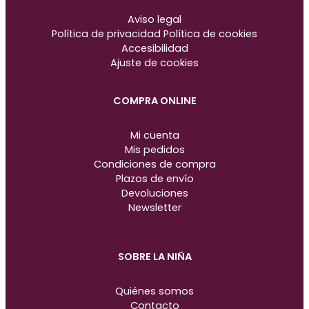
t
e
Aviso legal
a
b
Política de privacidad
Política de cookies
g
o
Accesibilidad
r
o
Ajuste de cookies
a
k
COMPRA ONLINE
m
Mi cuenta
Mis pedidos
Condiciones de compra
Plazos de envío
Devoluciones
Newsletter
SOBRE LA NIÑA
Quiénes somos
Contacto