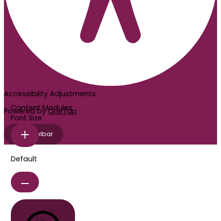
Accessibility Adjustments
Content Modules
Powered by
OneTap
Font Size
hide toolbar
Default