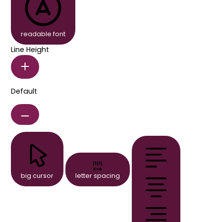
readable font
Line Height
Default
big cursor
letter spacing