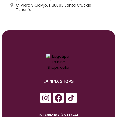
C. Viera y Clavijo, 1. 38003 Santa Cruz de
Tenerife
LA NIÑA SHOPS
I
F
n
a
s
c
INFORMACIÓN LEGAL