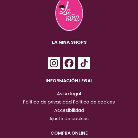
LA NIÑA SHOPS
I
F
n
a
s
c
INFORMACIÓN LEGAL
t
e
Aviso legal
a
b
Política de privacidad
Política de cookies
g
o
Accesibilidad
r
o
Ajuste de cookies
a
k
m
COMPRA ONLINE