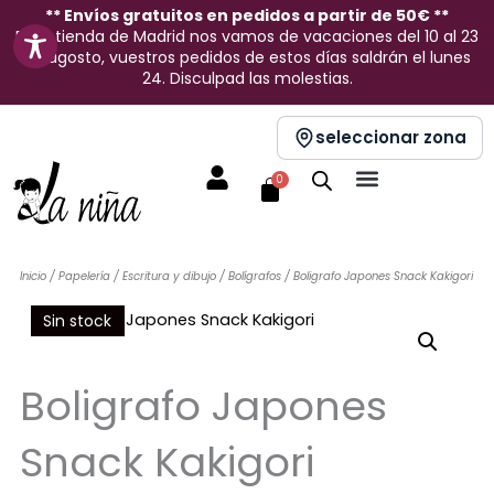
Ir
** Envíos gratuitos en pedidos a partir de 50€ **
En la tienda de Madrid nos vamos de vacaciones del 10 al 23
al
de agosto, vuestros pedidos de estos días saldrán el lunes
contenido
24. Disculpad las molestias.
seleccionar zona
Carrito
0
Inicio
/
Papelería
/
Escritura y dibujo
/
Bolígrafos
/ Boligrafo Japones Snack Kakigori
Sin stock
Boligrafo Japones
Snack Kakigori