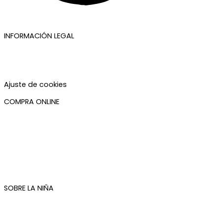
INFORMACIÓN LEGAL
Aviso legal
Política de privacidad
Política de cookies
Accesibilidad
Ajuste de cookies
COMPRA ONLINE
Mi cuenta
Mis pedidos
Condiciones de compra
Plazos de envío
Devoluciones
Newsletter
SOBRE LA NIÑA
Quiénes somos
Contacto