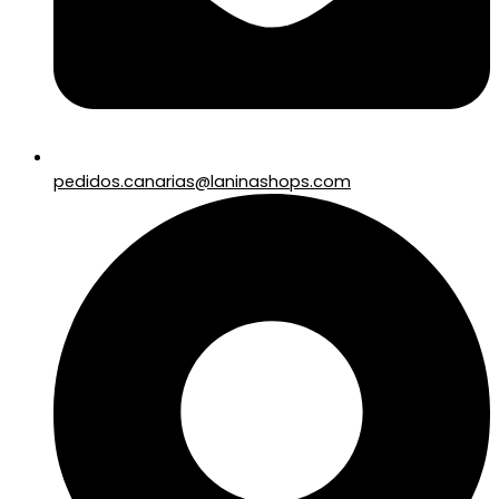
pedidos.canarias@laninashops.com