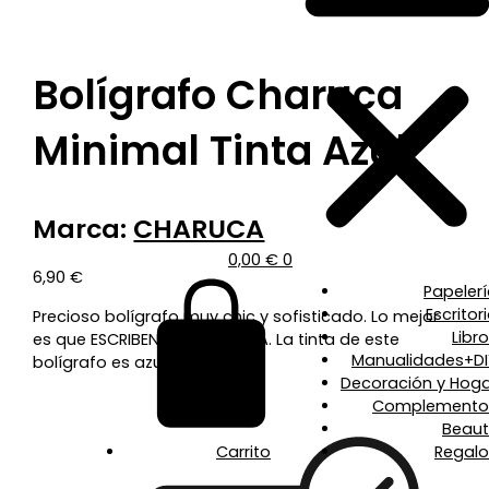
Bolígrafo Charuca
Minimal Tinta Azul
Marca:
CHARUCA
0,00
€
0
6,90
€
Papeler
Escritor
Precioso bolígrafo muy chic y sofisticado. Lo mejor
Libr
es que ESCRIBEN DE MARAVILLA. La tinta de este
Manualidades+DI
bolígrafo es azul.
Decoración y Hoga
Complemento
Beaut
Carrito
Regalo