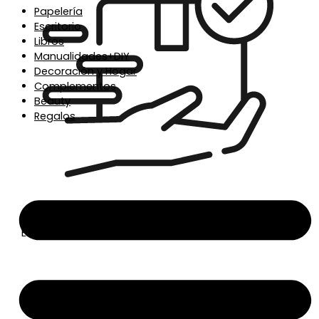
Papelería
Escritorio
Libros
Manualidades+DIY
Decoración y Hogar
Complementos
Beauty
Regalos
Envío en 24/48h