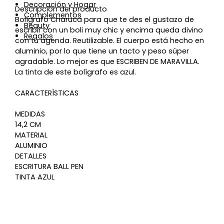
Decoración y Hogar
Descripción del producto
Complementos
Bolígrafo Charuca para que te des el gustazo de
Beauty
escribir con un boli muy chic y encima queda divino
Regalos
con tu agenda. Reutilizable. El cuerpo está hecho en
aluminio, por lo que tiene un tacto y peso súper
agradable. Lo mejor es que ESCRIBEN DE MARAVILLA.
La tinta de este bolígrafo es azul.
CARACTERÍSTICAS
MEDIDAS
14,2 CM
MATERIAL
ALUMINIO
DETALLES
ESCRITURA BALL PEN
TINTA AZUL