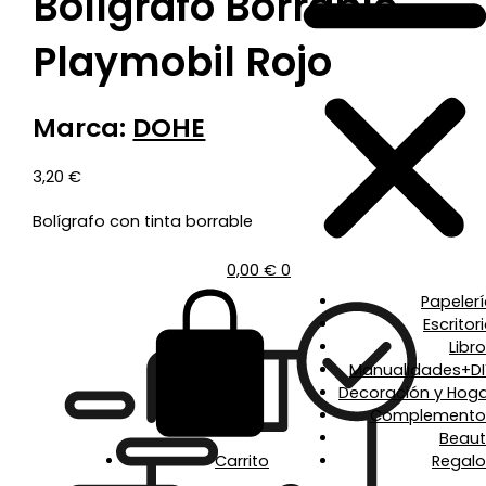
Bolígrafo Borrable
Playmobil Rojo
Marca:
DOHE
3,20
€
Bolígrafo con tinta borrable
0,00
€
0
Papeler
Escritor
Libr
Manualidades+DI
Decoración y Hoga
Complemento
Beaut
Carrito
Regalo