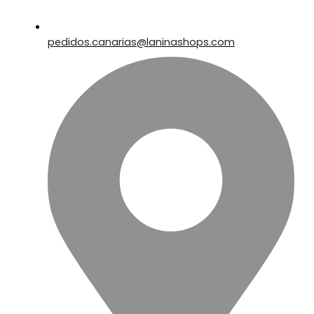
pedidos.canarias@laninashops.com