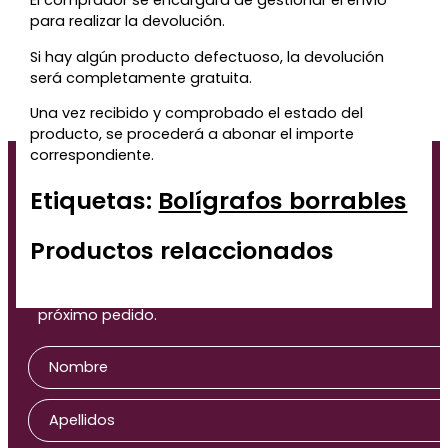
El comprador se encargará de gestionar el envío
para realizar la devolución.
Si hay algún producto defectuoso, la devolución
será completamente gratuita.
Una vez recibido y comprobado el estado del
producto, se procederá a abonar el importe
Te regalamos un 5% de
correspondiente.
descuento para tu
Etiquetas:
Bolígrafos borrables
próxima compra
Productos relaccionados
Déjanos tu correo y te enviaremos el código de
descuento para que puedas aprovecharlo en tu
próximo pedido.