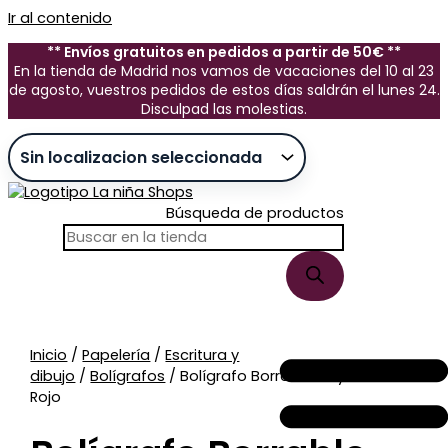
Ir al contenido
** Envíos gratuitos en pedidos a partir de 50€ **
En la tienda de Madrid nos vamos de vacaciones del 10 al 23
de agosto, vuestros pedidos de estos días saldrán el lunes 24.
Disculpad las molestias.
Búsqueda de productos
Sin stock
Inicio
/
Papelería
/
Escritura y
dibujo
/
Bolígrafos
/ Bolígrafo Borrable Playmobil
Rojo