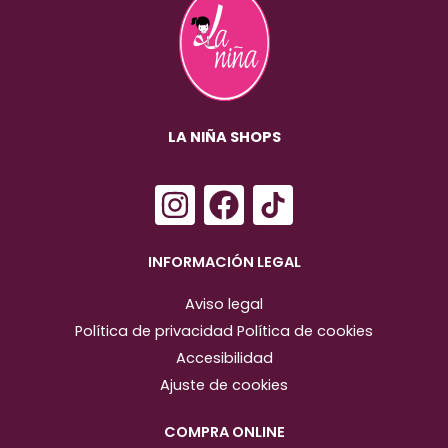
LA NIÑA SHOPS
I
F
n
a
s
c
INFORMACIÓN LEGAL
t
e
Aviso legal
a
b
Política de privacidad
Política de cookies
g
o
Accesibilidad
r
o
Ajuste de cookies
a
k
m
COMPRA ONLINE