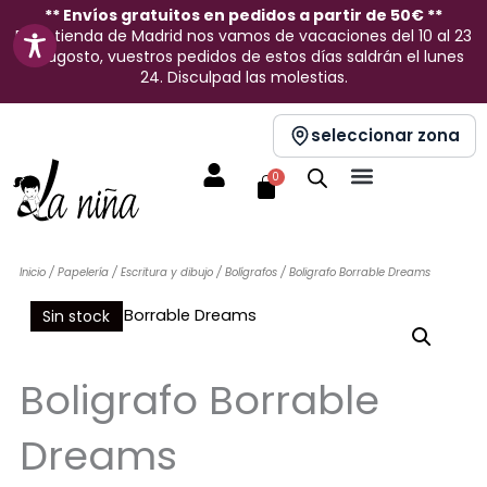
Ir
** Envíos gratuitos en pedidos a partir de 50€ **
En la tienda de Madrid nos vamos de vacaciones del 10 al 23
al
de agosto, vuestros pedidos de estos días saldrán el lunes
contenido
24. Disculpad las molestias.
seleccionar zona
Carrito
0
Inicio
/
Papelería
/
Escritura y dibujo
/
Bolígrafos
/ Boligrafo Borrable Dreams
Sin stock
Boligrafo Borrable
Dreams