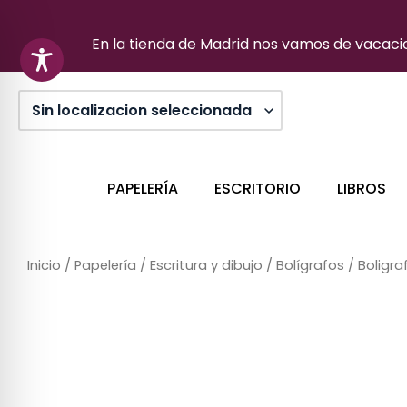
Ir
al
En la tienda de Madrid nos vamos de vacacion
contenido
PAPELERÍA
ESCRITORIO
LIBROS
Inicio
/
Papelería
/
Escritura y dibujo
/
Bolígrafos
/ Boligr
Sin stock