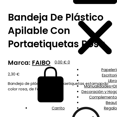
Bandeja De Plástico
Apilable Con
Portaetiquetas Rosa
Marca:
FAIBO
0,00
€
0
Papeler
2,30
€
Escritor
Libr
Bandeja de plástico con portaetiquetas estamapdo
Manualidades+DI
color rosa, de Faibo.
Decoración y Hoga
Complemento
Beaut
Carrito
Regalo