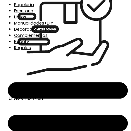
Papelería
Escritorio
Libros
Manualidades+DIY
Decoración y Hogar
Complementos
Beauty
Regalos
Envío en 24/48h