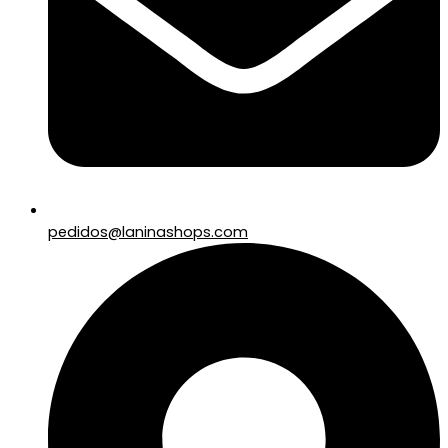
pedidos@laninashops.com