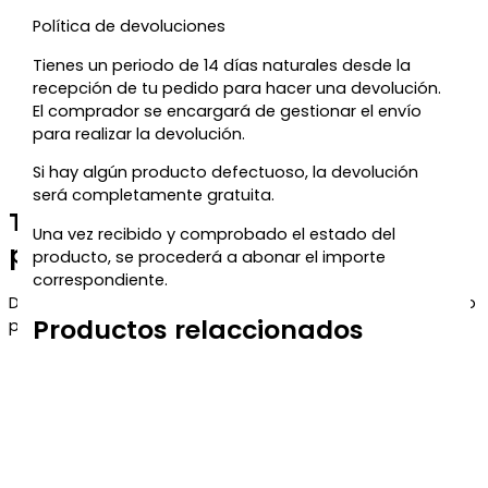
Política de devoluciones
Tienes un periodo de 14 días naturales desde la
recepción de tu pedido para hacer una devolución.
El comprador se encargará de gestionar el envío
para realizar la devolución.
Si hay algún producto defectuoso, la devolución
será completamente gratuita.
Te regalamos un 5% de descuento
Una vez recibido y comprobado el estado del
para tu próxima compra
producto, se procederá a abonar el importe
correspondiente.
Déjanos tu correo y te enviaremos el código de descuento
Productos relaccionados
para que puedas aprovecharlo en tu próximo pedido.