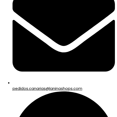
pedidos.canarias@laninashops.com