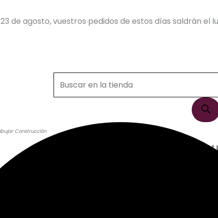
23 de agosto, vuestros pedidos de estos días saldrán el lu
Búsqueda
de
productos
bujar Construcción
Aprende A Di