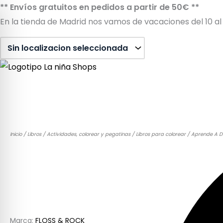
Ir
** Envíos gratuitos en pedidos a partir de 50€ **
al
En la tienda de Madrid nos vamos de vacaciones del 10 al 
contenido
Búsqueda
de
productos
Inicio
/
Libros
/
Actividades, colorear y pegatinas
/
Libros para colorear
/ Aprende A Di
Sin stock
Marca:
FLOSS & ROCK