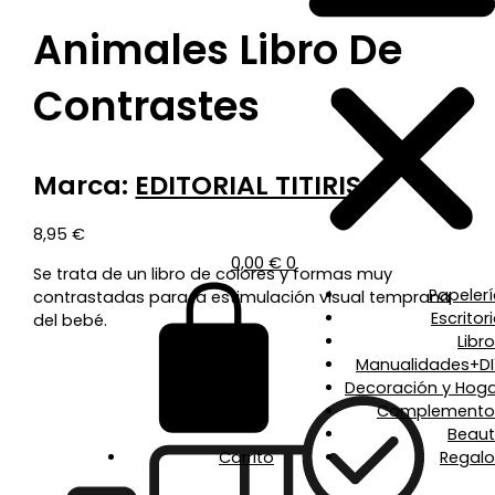
Animales Libro De
Contrastes
Marca:
EDITORIAL TITIRIS
8,95
€
0,00
€
0
Se trata de un libro de colores y formas muy
Papeler
contrastadas para la estimulación visual temprana
Escritor
del bebé.
Libr
Manualidades+DI
Decoración y Hoga
Complemento
Beaut
Carrito
Regalo