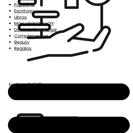
Papelería
Escritorio
Libros
Manualidades+DIY
Decoración y Hogar
Complementos
Beauty
Regalos
Envío en 24/48h