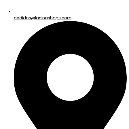
pedidos@laninashops.com