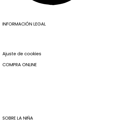
INFORMACIÓN LEGAL
Aviso legal
Política de privacidad
Política de cookies
Accesibilidad
Ajuste de cookies
COMPRA ONLINE
Mi cuenta
Mis pedidos
Condiciones de compra
Plazos de envío
Devoluciones
Newsletter
SOBRE LA NIÑA
Quiénes somos
Contacto