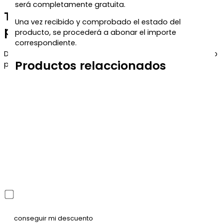
será completamente gratuita.
Te regalamos un 5% de descuento
Una vez recibido y comprobado el estado del
para tu próxima compra
producto, se procederá a abonar el importe
correspondiente.
Déjanos tu correo y te enviaremos el código de descuento
Productos relaccionados
para que puedas aprovecharlo en tu próximo pedido.
He leído y acepto la política de privacidad