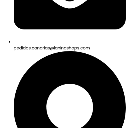
pedidos.canarias@laninashops.com