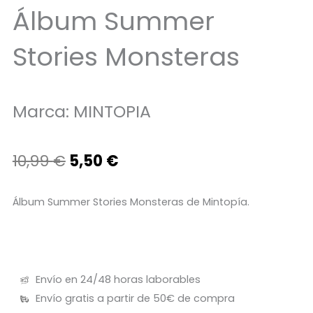
Álbum Summer
Stories Monsteras
Marca:
MINTOPIA
El
El
10,99
€
5,50
€
precio
precio
Álbum Summer Stories Monsteras de Mintopía.
original
actual
era:
es:
10,99 €.
5,50 €.
Envío en 24/48 horas laborables
Envío gratis a partir de 50€ de compra