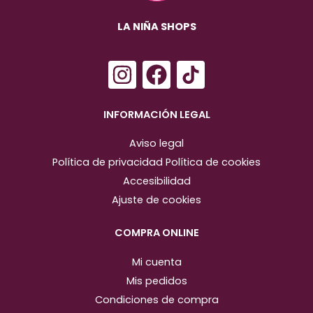
LA NIÑA SHOPS
I
F
n
a
s
c
INFORMACIÓN LEGAL
t
e
Aviso legal
a
b
Política de privacidad
Política de cookies
g
o
Accesibilidad
r
o
Ajuste de cookies
a
k
m
COMPRA ONLINE
Mi cuenta
Mis pedidos
Condiciones de compra