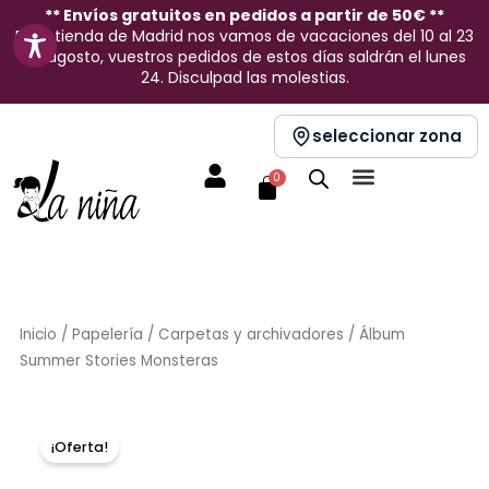
Ir
** Envíos gratuitos en pedidos a partir de 50€ **
En la tienda de Madrid nos vamos de vacaciones del 10 al 23
al
de agosto, vuestros pedidos de estos días saldrán el lunes
contenido
24. Disculpad las molestias.
seleccionar zona
Carrito
0
Inicio
/
Papelería
/
Carpetas y archivadores
/ Álbum
Summer Stories Monsteras
Sin stock
¡Oferta!