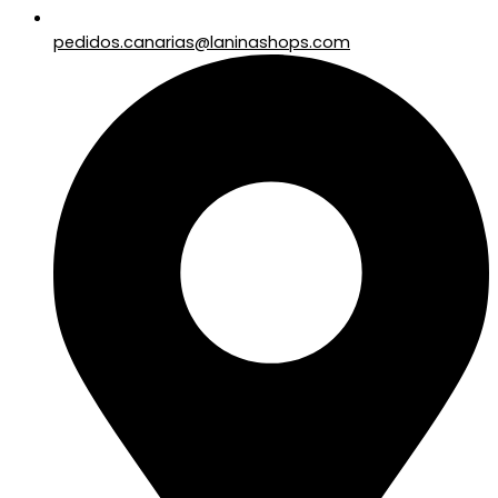
pedidos.canarias@laninashops.com