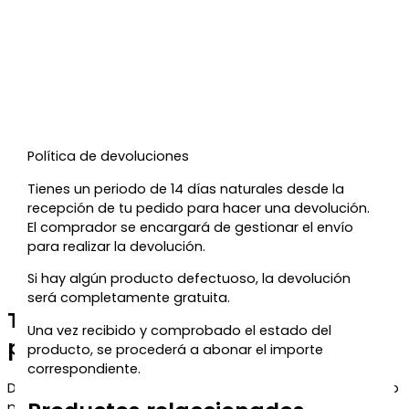
Política de devoluciones
Tienes un periodo de 14 días naturales desde la
recepción de tu pedido para hacer una devolución.
El comprador se encargará de gestionar el envío
para realizar la devolución.
Si hay algún producto defectuoso, la devolución
será completamente gratuita.
Te regalamos un 5% de descuento
Una vez recibido y comprobado el estado del
para tu próxima compra
producto, se procederá a abonar el importe
correspondiente.
Déjanos tu correo y te enviaremos el código de descuento
para que puedas aprovecharlo en tu próximo pedido.