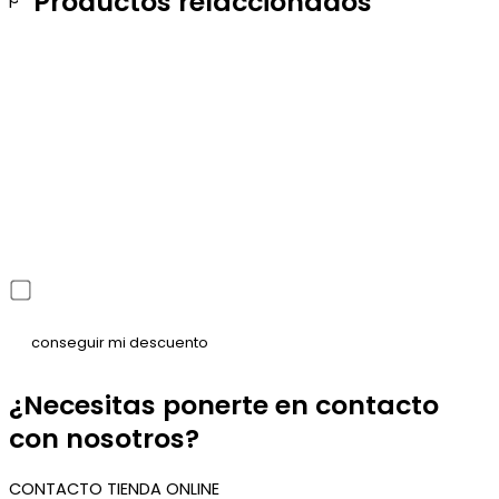
Productos relaccionados
He leído y acepto la política de privacidad
¿Necesitas ponerte en contacto
con nosotros?
CONTACTO TIENDA ONLINE