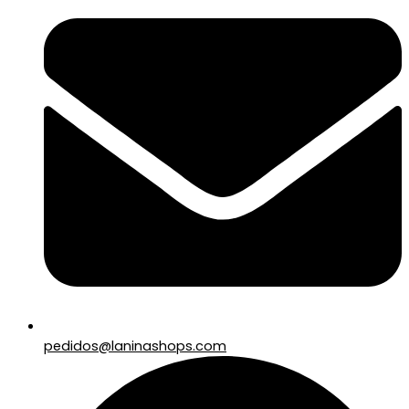
pedidos@laninashops.com