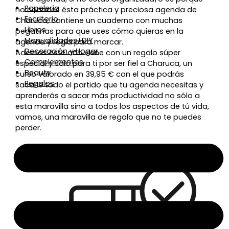
Papelería
no conoces ésta práctica y preciosa agenda de
Escritorio
Charuca, contiene un cuaderno con muchas
Libros
pegatinas para que uses cómo quieras en la
Manualidades+DIY
agenda y regla para marcar.
Decoración y Hogar
Además éste año viene con un regalo súper
Complementos
especial y sólo para ti por ser fiel a Charuca, un
Beauty
curso valorado en 39,95 € con el que podrás
Regalos
sacarle todo el partido que tu agenda necesitas y
aprenderás a sacar más productividad no sólo a
esta maravilla sino a todos los aspectos de tú vida,
vamos, una maravilla de regalo que no te puedes
perder.