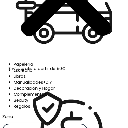
Papelería
Envío gratis a partir de 50€
Escritorio
Libros
Manualidades+DIY
Decoración y Hogar
Complementos
Beauty
Regalos
Zona