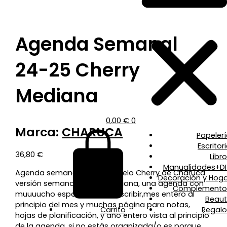
Agenda Semanal
24-25 Cherry
Mediana
0,00
€
0
Marca:
CHARUCA
Papeler
Escritor
36,80
€
Libr
Manualidades+DI
Agenda semanal 24-25,modelo Cherry de Charuca
Decoración y Hoga
versión semana página mediana, una agenda con
Complemento
muuuucho espacio dónde escribir,mes entero al
Beaut
principio del mes y muchas página para notas,
Carrito
Regalo
hojas de planificación, y año entero vista al principio
de la agenda, si no estás organizada/o es porque