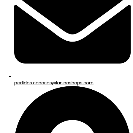
pedidos.canarias@laninashops.com