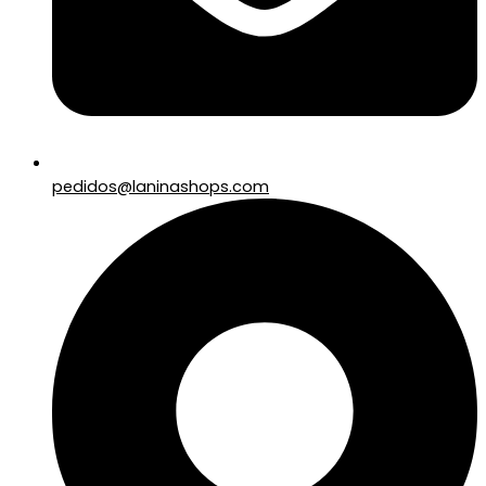
pedidos@laninashops.com