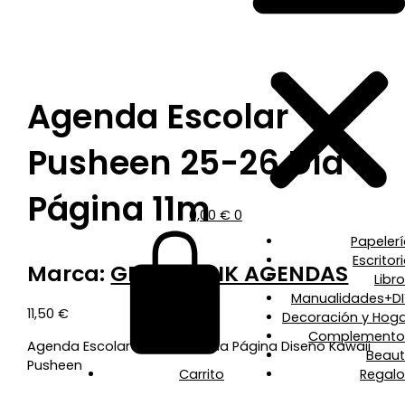
Agenda Escolar
Pusheen 25-26 Día
Página 11m
0,00
€
0
Papeler
Escritor
Marca:
GRUPO ERIK AGENDAS
Libr
Manualidades+DI
11,50
€
Decoración y Hoga
Complemento
Agenda Escolar 2025-2026 Día Página Diseño Kawaii
Beaut
Pusheen
Carrito
Regalo