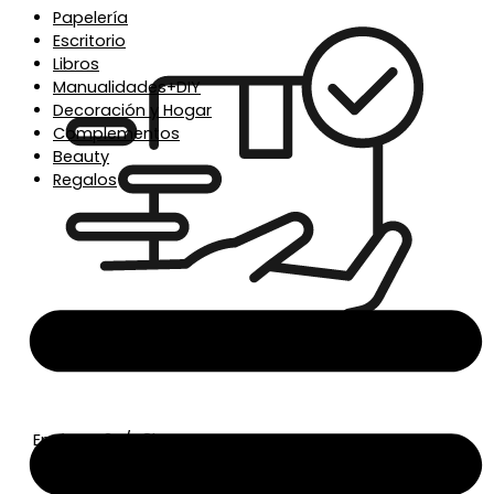
Papelería
Escritorio
Libros
Manualidades+DIY
Decoración y Hogar
Complementos
Beauty
Regalos
Envío en 24/48h