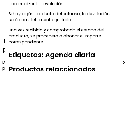
para realizar la devolución.
Si hay algún producto defectuoso, la devolución
será completamente gratuita.
Una vez recibido y comprobado el estado del
producto, se procederá a abonar el importe
Te regalamos un 5% de descuento
correspondiente.
para tu próxima compra
Etiquetas:
Agenda diaria
Déjanos tu correo y te enviaremos el código de descuento
Productos relaccionados
para que puedas aprovecharlo en tu próximo pedido.