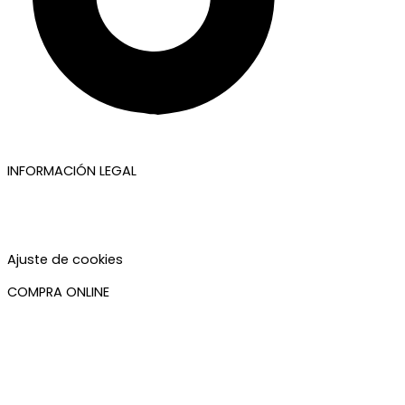
INFORMACIÓN LEGAL
Aviso legal
Política de privacidad
Política de cookies
Accesibilidad
Ajuste de cookies
COMPRA ONLINE
Mi cuenta
Mis pedidos
Condiciones de compra
Plazos de envío
Devoluciones