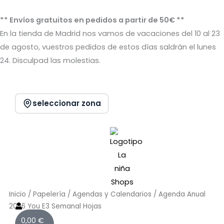
Ir
al
** Envíos gratuitos en pedidos a partir de 50€ **
contenido
En la tienda de Madrid nos vamos de vacaciones del 10 al 23
de agosto, vuestros pedidos de estos días saldrán el lunes
24. Disculpad las molestias.
seleccionar zona
Inicio
/
Papelería
/
Agendas y Calendarios
/ Agenda Anual
2026 You E3 Semanal Hojas
Carrito
0,00
€