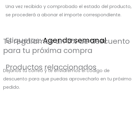
Una vez recibido y comprobado el estado del producto,
se procederá a abonar el importe correspondiente.
Etiquetas:
Agenda semanal
Te regalamos un 5% de descuento
para tu próxima compra
Productos relaccionados
Déjanos tu correo y te enviaremos el código de
descuento para que puedas aprovecharlo en tu próximo
pedido.