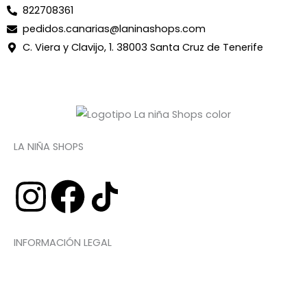
822708361
pedidos.canarias@laninashops.com
C. Viera y Clavijo, 1. 38003 Santa Cruz de Tenerife
LA NIÑA SHOPS
I
F
n
a
INFORMACIÓN LEGAL
s
c
t
e
Aviso legal
Política de privacidad
Política de cookies