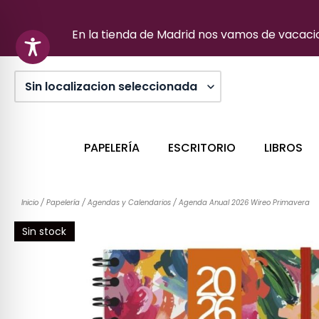
Ir
al
En la tienda de Madrid nos vamos de vacacion
contenido
PAPELERÍA
ESCRITORIO
LIBROS
Inicio
/
Papelería
/
Agendas y Calendarios
/ Agenda Anual 2026 Wireo Primavera
Sin stock