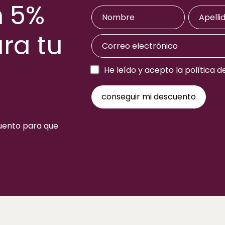
n 5%
ra tu
a
He leído y acepto la política d
cuento para que