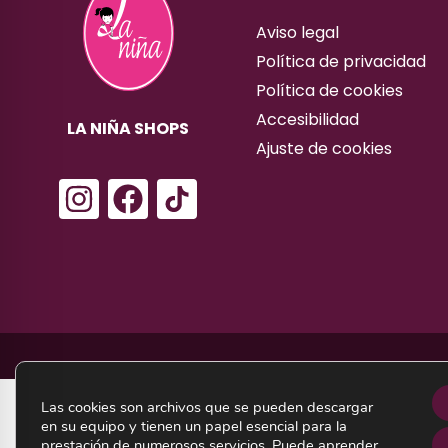
Aviso legal
Política de privacidad
Política de cookies
Accesibilidad
LA NIÑA SHOPS
Ajuste de cookies
I
F
n
a
s
c
t
e
a
b
g
o
r
o
a
k
Las cookies son archivos que se pueden descargar
m
en su equipo y tienen un papel esencial para la
prestación de numerosos servicios. Puede aprender