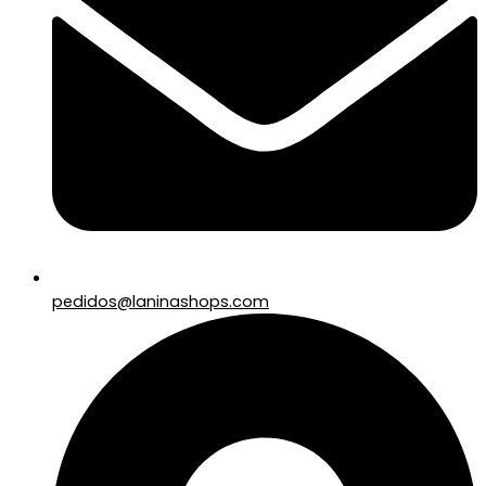
pedidos@laninashops.com