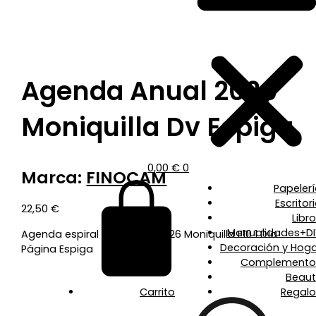
Agenda Anual 2026
Moniquilla Dv Espiga
0,00
€
0
Marca:
FINOCAM
Papeler
Escritor
22,50
€
Libr
Manualidades+DI
Agenda espiral doble año 2026 Moniquilla E10 1 Día
Decoración y Hoga
Página Espiga
Complemento
Beaut
Carrito
Regalo