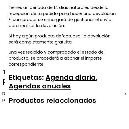
Tienes un periodo de 14 días naturales desde la
recepción de tu pedido para hacer una devolución.
El comprador se encargará de gestionar el envío
para realizar la devolución.
Si hay algún producto defectuoso, la devolución
será completamente gratuita.
Una vez recibido y comprobado el estado del
producto, se procederá a abonar el importe
correspondiente.
Te regalamos un 5% de descuento
Etiquetas:
Agenda diaria
,
para tu próxima compra
Agendas anuales
Déjanos tu correo y te enviaremos el código de descuento
Productos relaccionados
para que puedas aprovecharlo en tu próximo pedido.