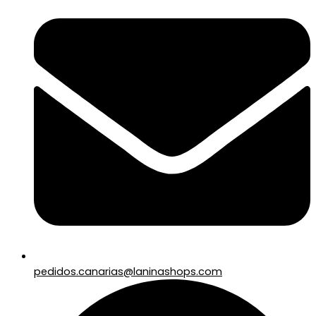
pedidos.canarias@laninashops.com