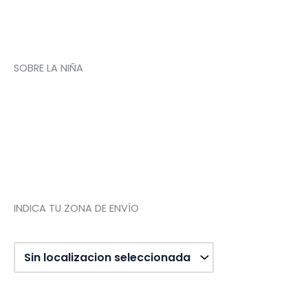
Devoluciones
Newsletter
SOBRE LA NIÑA
Quiénes somos
Contacto
Tienda de Madrid
Tienda de Tenerife
INDICA TU ZONA DE ENVÍO
Diseño web: Pixel Innova