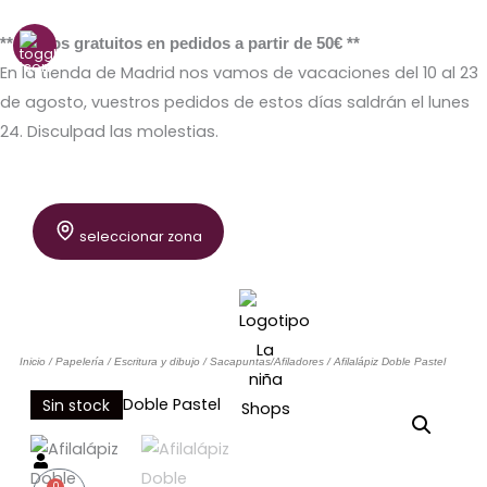
Ir
al
** Envíos gratuitos en pedidos a partir de 50€ **
contenido
En la tienda de Madrid nos vamos de vacaciones del 10 al 23
de agosto, vuestros pedidos de estos días saldrán el lunes
24. Disculpad las molestias.
seleccionar zona
Inicio
/
Papelería
/
Escritura y dibujo
/
Sacapuntas/Afiladores
/ Afilalápiz Doble Pastel
Sin stock
0