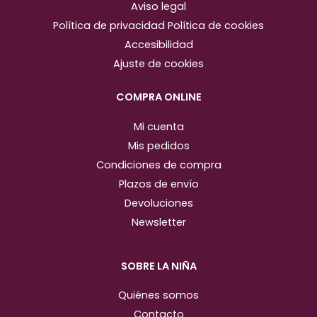
Aviso legal
a
b
Política de privacidad
Política de cookies
g
o
Accesibilidad
r
o
Ajuste de cookies
a
k
m
COMPRA ONLINE
Mi cuenta
Mis pedidos
Condiciones de compra
Plazos de envío
Devoluciones
Newsletter
SOBRE LA NIÑA
Quiénes somos
Contacto