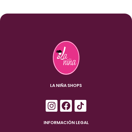
LA NIÑA SHOPS
I
F
n
a
s
c
INFORMACIÓN LEGAL
t
e