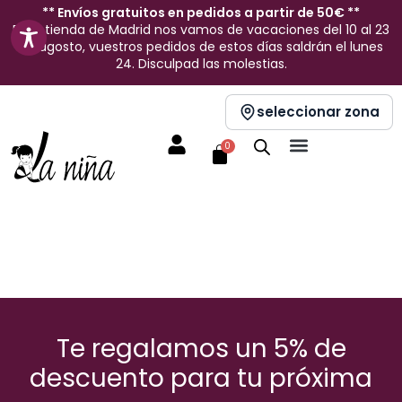
Ir
** Envíos gratuitos en pedidos a partir de 50€ **
En la tienda de Madrid nos vamos de vacaciones del 10 al 23
al
de agosto, vuestros pedidos de estos días saldrán el lunes
contenido
24. Disculpad las molestias.
seleccionar zona
Carrito
0
Te regalamos un 5% de
descuento para tu próxima